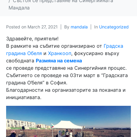
Състоя се представяне на Синергийната
Мандала
Posted on
March 27, 2021
By
mandala
In
Uncategorized
Здравейте, приятели!
В рамките на събитие организирано от
Градска
градина Обеля
и
Хранкооп
, фокусирано върху
свободната
Размяна на семена
се проведе представяне на Синергийния процес.
Събитието се проведе на 03ти март в “Градската
градина О’беля” в София.
Благодарности на организаторите за поканата и
инициативата.