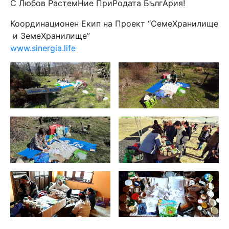
С Любов РастемНие ПриРодата БългАрия!
Координационен Екип на Проект “СемеХранилище
и ЗемеХранилище”
www.sinergia.life