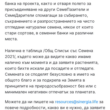
банка на проекта, както и отваря полето за
присъединяване на други СемеПазители и
СемеДарители спомагащи за събирането,
съхранението и разпространението на чисто
отгледани натурални семена, някои от които
стари сортове, в семенни банки на различни
места.
Налична е таблица /Общ Списък със Семена
2021/, където може да видите какво имаме
налично към момента и да заявите растенията,
които бихте искали да посадите и отгледате.
Семената се споделят безусловно в името на
общото благо и за подкрепа на Земята в
принципите на природосъобразност без или с
минимален негативен отпечатък за планетата.
Можете да ни пишете на
resources@sinergia.life
за
повече подробности, какво ви е нужно, да заявите