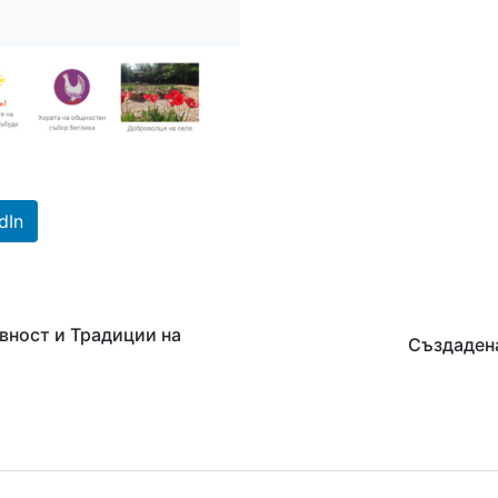
dIn
вност и Традиции на
Създадена