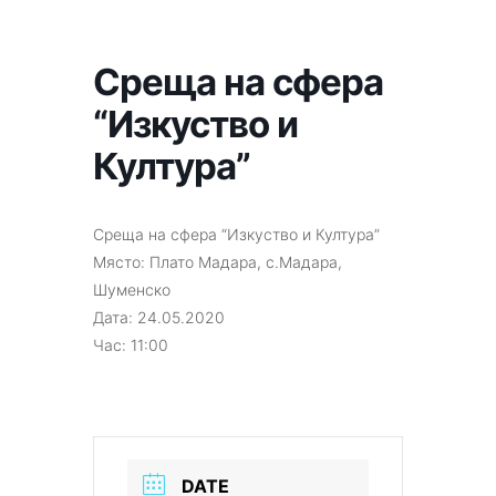
Среща на сфера
“Изкуство и
Култура”
Среща на сфера “Изкуство и Култура”
Място: Плато Мадара, с.Мадара,
Шуменско
Дата: 24.05.2020
Час: 11:00
DATE