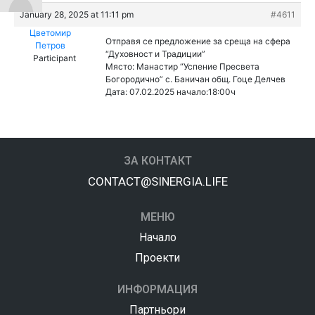
January 28, 2025 at 11:11 pm
#4611
Цветомир
Отправя се предложение за среща на сфера
Петров
“Духовност и Традиции”
Participant
Място: Манастир “Успение Пресвета
Богородично” с. Баничан общ. Гоце Делчев
Дата: 07.02.2025 начало:18:00ч
ЗА КОНТАКТ
CONTACT@SINERGIA.LIFE
МЕНЮ
Начало
Проекти
ИНФОРМАЦИЯ
Партньори