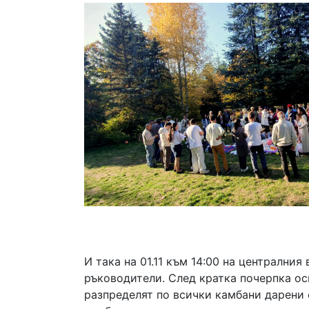
И така на 01.11 към 14:00 на централн
ръководители. След кратка почерпка ос
разпределят по всички камбани дарени 