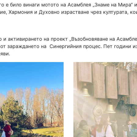
о е било винаги мотото на Асамблея „Знаме на Мира“ и
, Хармония и Духовно израстване чрез културата, кои
 и активирането на проект „Възобновяване на Асамблея
 от зараждането на Синергийния процес. Пет години 
яви.