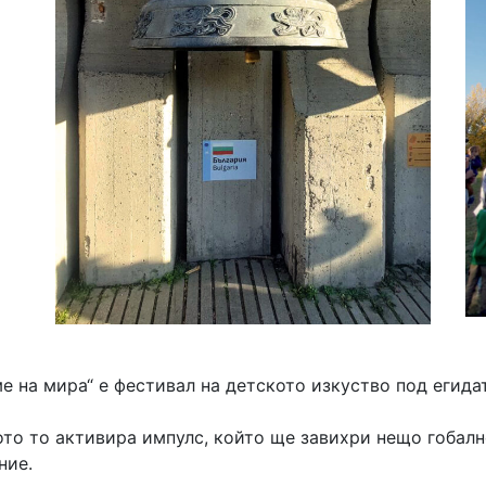
 на мира“ е фестивал на детското изкуство под егидат
то то активира импулс, който ще завихри нещо гобалн
ние.