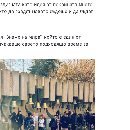
здигната като идея от покойната много
то да градят новото бъдеще и да бъдат
 „Знаме на мира“, който е един от
изчакваше своето подходящо време за