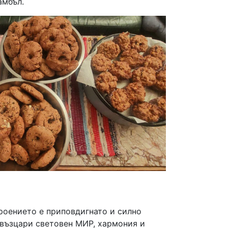
амбъл.
роението е приповдигнато и силно
 възцари световен МИР, хармония и