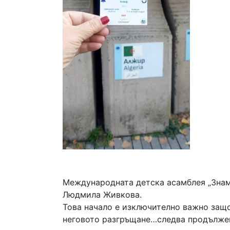
Международната детска асамблея „Знаме
Людмила Живкова.
Това начало е изключително важно защо
неговото разгръщане…следва продълже