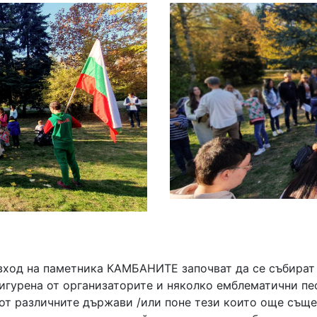
ия вход на паметника КАМБАНИТЕ започват да се събира
игурена от организаторите и няколко емблематични пес
от различните държави /или поне тези които още същес