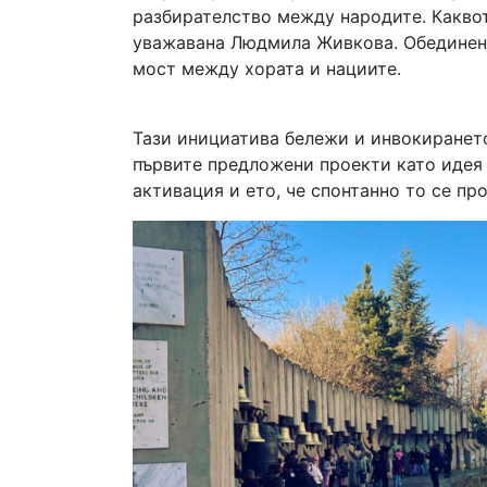
разбирателство между народите. Каквот
уважавана Людмила Живкова. Обединение
мост между хората и нациите.
Тази инициатива бележи и инвокирането
първите предложени проекти като идея
активация и ето, че спонтанно то се про