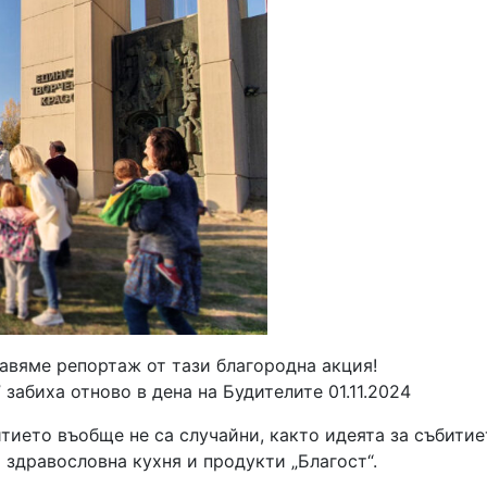
авяме репортаж от тази благородна акция!
забиха отново в дена на Будителите 01.11.2024
итието въобще не са случайни, както идеята за събитие
т здравословна кухня и продукти „Благост“.