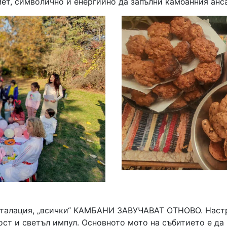
мет, символично и енергийно да запълни камбанния анс
нсталация, „всички“ КАМБАНИ ЗАВУЧАВАТ ОТНОВО. Наст
ост и светъл импул. Основното мото на събитието е да