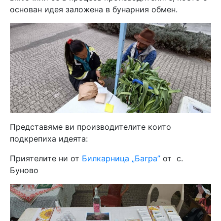
основан идея заложена в бунарния обмен.
Представяме ви производителите които
подкрепиха идеята:
Приятелите ни от
Билкарница „Багра”
от с.
Буново