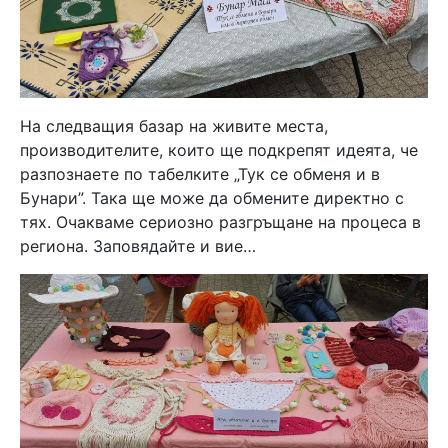
На следващия базар на живите места,
производителите, които ще подкрепят идеята, че
разпознаете по табелките „Тук се обменя и в
Бунари”. Така ще може да обмените директно с
тях. Очакваме сериозно разгръщане на процеса в
региона. Заповядайте и вие…