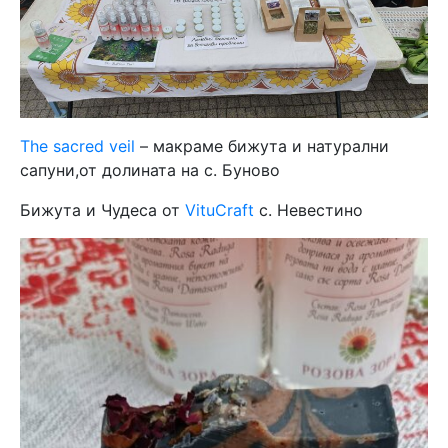
The sacred veil
– макраме бижута и натурални
сапуни,от долината на с. Буново
Бижута и Чудеса от
VituCraft
с. Невестино