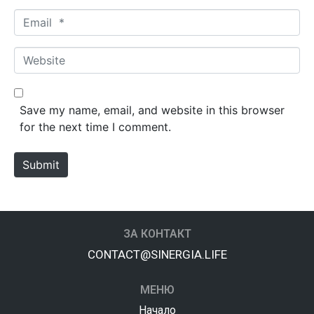
m
E
e
m
*
a
W
i
e
l
b
*
s
Save my name, email, and website in this browser
i
for the next time I comment.
t
e
Submit
ЗА КОНТАКТ
CONTACT@SINERGIA.LIFE
МЕНЮ
Начало