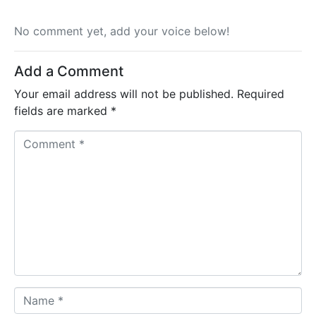
No comment yet, add your voice below!
Add a Comment
Your email address will not be published.
Required
fields are marked
*
C
o
m
m
e
n
t
*
N
a