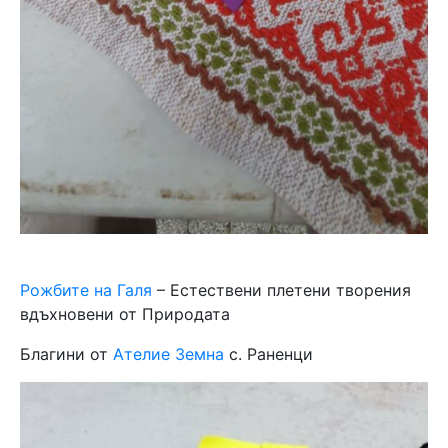
Рожбите на Галя
– Естествени плетени творения
вдъхновени от Природата
Благини от
Ателие Земна
с. Раненци