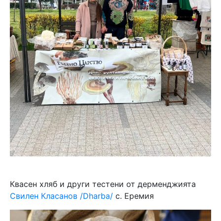
Квасен хляб и други тестени от дерменджията
Свилен Класанов /Dharba/
с. Еремия