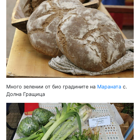
Много зелении от био градините на
Мараната
с.
Долна Гращица