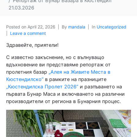
Репортаж от Бунар Базара в Кюстендил
21.03.2026
Posted on
April 22, 2026
By
mandala
In
Uncategorized
Leave a comment
Здравейте, приятели!
С известно закъснение, но с вълнуващо
вдъхновение ви представяме репортаж от
пролетния базар
„Алея на Живите Места в
Кюстендилско”
в рамките на празниците
„Кюстендилска Пролет 2026”
и разпъването на
първата Бунар Маса и включването на различни
производители от региона в Бунарния процес.