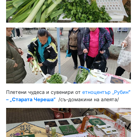
Плетени чудеса и сувенири от
етноцентър „Рубин
”
– „Старата Череша”
/съ-домакини на алеята/