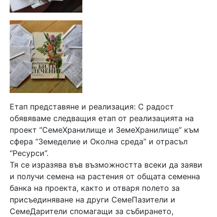
Етап представяне и реализация: С радост
обявяваме следващия етап от реализацията на
проект “СемеХранилище и ЗемеХранилище” към
сфера “Земеделие и Околна среда” и отрасъл
“Ресурси”.
Тя се изразява във възможността всеки да заяви
и получи семена на растения от общата семенна
банка на проекта, както и отваря полето за
присъединяване на други СемеПазители и
СемеДарители спомагащи за събирането,