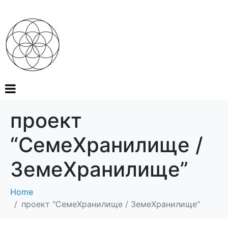
проект
“СемеХранилище /
ЗемеХранилище”
Home
проект "СемеХранилище / ЗемеХранилище"