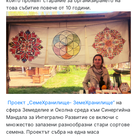
които проявят старание за организирането на
това събитие повече от 10 години.
Проект „СемеХранилище- ЗемеХранилище“
на
сфера Земеделие и Околна среда към Синергийна
Мандала за Интегрално Развитие се включи с
множество запазени разнообразни стари сортове
семена. Проектът събра на една маса