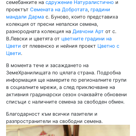
семебанките на
сдружение Натуралистично
и
проектът
Семената на Добротата
,
градини
мандали Дарма
с. Буново, които представиха
колекция от пресни непалски семена,
разнородната колекция на
Дивчони Арт
от с.
В.Левски и цветята от
цветните градини на
Цвети
от плевенско и нейния проект
Цветно с
Цвети
.
В момента тече и засаждането на
ЗемеХранилищата по цялата страна. Подробна
информация ще намерите по регионалните групи
в социалните мрежи, а след приключване на
активния градинарски сезон очаквайте обновени
списъци с наличните семена за свободен обмен.
Благодарност към всички пазители и
разпространители на свободни семена.