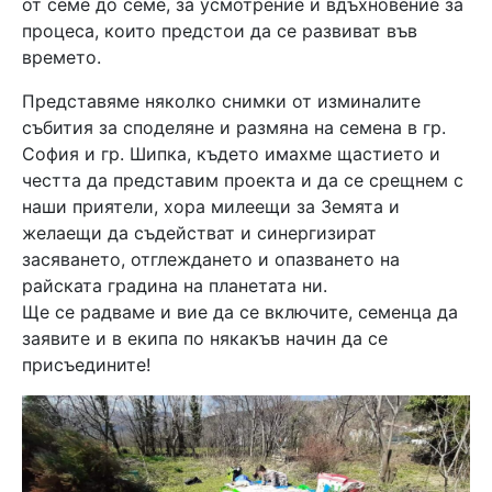
от семе до семе, за усмотрение и вдъхновение за
процеса, които предстои да се развиват във
времето.
Представяме няколко снимки от изминалите
събития за споделяне и размяна на семена в гр.
София и гр. Шипка, където имахме щастието и
честта да представим проекта и да се срещнем с
наши приятели, хора милеещи за Земята и
желаещи да съдействат и синергизират
засяването, отглеждането и опазването на
райската градина на планетата ни.
Ще се радваме и вие да се включите, семенца да
заявите и в екипа по някакъв начин да се
присъедините!