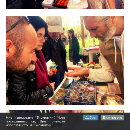
Ние използваме “Бисквитки”. Чрез
Добре
Виж повече
посещението си, Вие приемате
използването на “Бисквитки”.
Translate »